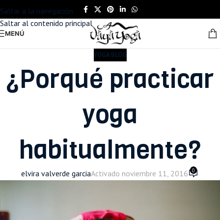
Saltar a la navegación
Saltar al contenido principal
MENÚ
YOGA BLOG
¿Porqué practicar
yoga
habitualmente?
0
elvira valverde garcia
Activado noviembre 11, 2016