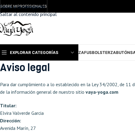
Saltar a la navegación
SOBRE MI
PROFESIONALES
Saltar al contenido principal
EXPLORAR CATEGORÍAS
ZAFUS
BOLSTER
ZABUTÓN
S
Aviso legal
Para dar cumplimiento a lo establecido en la Ley 34/2002, de 11 de
de la información general de nuestro sitio
vaya-yoga.com
Titular:
Elvira Valverde Garcia
Dirección:
Avenida Marín, 27