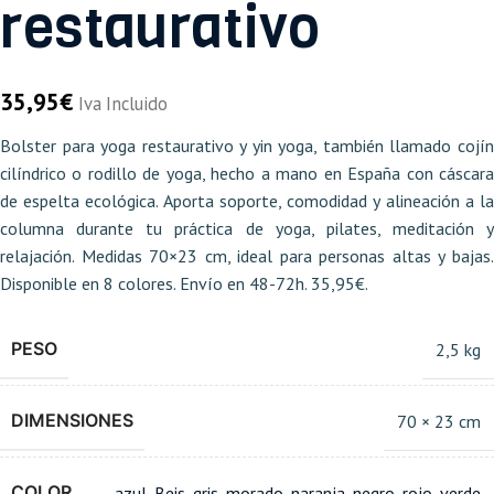
restaurativo
35,95
€
Iva Incluido
Bolster para yoga restaurativo y yin yoga, también llamado cojín
cilíndrico o rodillo de yoga, hecho a mano en España con cáscara
de espelta ecológica. Aporta soporte, comodidad y alineación a la
columna durante tu práctica de yoga, pilates, meditación y
relajación. Medidas 70×23 cm, ideal para personas altas y bajas.
Disponible en 8 colores. Envío en 48-72h. 35,95€.
PESO
2,5 kg
DIMENSIONES
70 × 23 cm
COLOR
azul
,
Beis
,
gris
,
morado
,
naranja
,
negro
,
rojo
,
verde