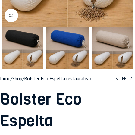
Haga clic para ampliar
Inicio
/
Shop
/
Bolster Eco Espelta restaurativo
Bolster Eco
Espelta