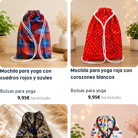
Mochila para yoga roja con
Mochila para yoga con
corazones blancos
cuadros rojos y azules
Bolsas para yoga
Bolsas para yoga
9,95
€
9,95
€
Iva Incluido
Iva Incluido