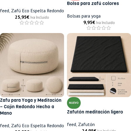
Bolsa para zafú colores
feed
,
Zafú Eco Espelta Redondo
Bolsas para yoga
25,95
€
Iva Incluido
9,95
€
Iva Incluido
Zafu para Yoga y Meditación
NUEVO
– Cojín Redondo Hecho a
Zafutón meditación ligero
Mano
feed
,
Zafutón
feed
,
Zafú Eco Espelta Redondo
24,95
€