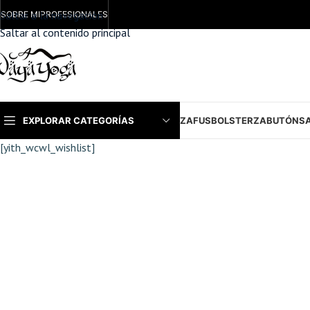
Saltar a la navegación
SOBRE MI
PROFESIONALES
Saltar al contenido principal
EXPLORAR CATEGORÍAS
ZAFUS
BOLSTER
ZABUTÓN
S
[yith_wcwl_wishlist]