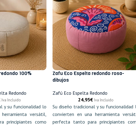
 redondo 100%
Zafu Eco Espelta redondo rosa-
dibujos
elta Redondo
Zafú Eco Espelta Redondo
€
24,95
€
Iva Incluido
Iva Incluido
al y su funcionalidad lo
Su diseño tradicional y su funcionalidad 
herramienta versátil,
convierten en una herramienta versáti
ra principiantes como
perfecta tanto para principiantes co
xperimentados.
para meditadores experimentados.