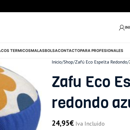
IN
ACOS TERMICOS
MALAS
BOLSA
CONTACTO
PARA PROFESIONALES
Inicio
/
Shop
/
Zafú Eco Espelta Redondo
/
Zafu Eco Es
redondo azu
24,95
€
Iva Incluido