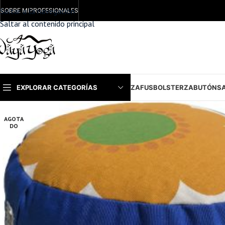
Saltar a la navegación
SOBRE MI
PROFESIONALES
Saltar al contenido principal
EXPLORAR CATEGORÍAS
ZAFUS
BOLSTER
ZABUTÓN
S
AGOTA
DO