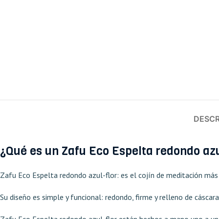
DESCR
¿Qué es un Zafu Eco Espelta redondo azu
Zafu Eco Espelta redondo azul-flor: es el cojín de meditación más t
Su diseño es simple y funcional: redondo, firme y relleno de cáscar
Zafu Eco Espelta redondo azul-flor están hechos a mano uno a uno, 