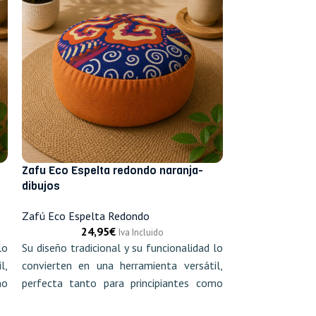
Zafu Eco Espelta redondo naranja-
Zafu Eco Espel
dibujos
motivos
Zafú Eco Espelta Redondo
Zafú Eco Espel
24,95
€
24,
Iva Incluido
lo
Su diseño tradicional y su funcionalidad lo
Su diseño tradic
l,
convierten en una herramienta versátil,
convierten en u
mo
perfecta tanto para principiantes como
perfecta tanto
para meditadores experimentados.
para meditadore