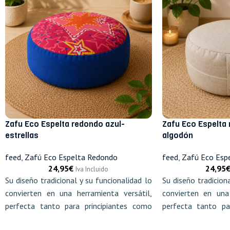
Zafu Eco Espelta
Zafu Eco Espelta redondo azul-
algodón
estrellas
feed
,
Zafú Eco Esp
feed
,
Zafú Eco Espelta Redondo
24,95
24,95
€
Iva Incluido
Su diseño tradicion
Su diseño tradicional y su funcionalidad lo
convierten en una 
convierten en una herramienta versátil,
perfecta tanto pa
perfecta tanto para principiantes como
para meditadores e
para meditadores experimentados.