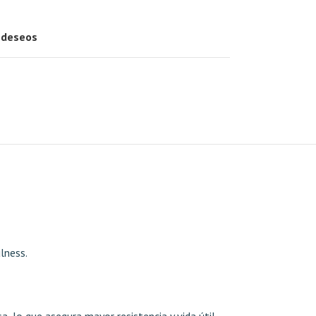
e deseos
lness.
 lo que asegura mayor resistencia y vida útil,