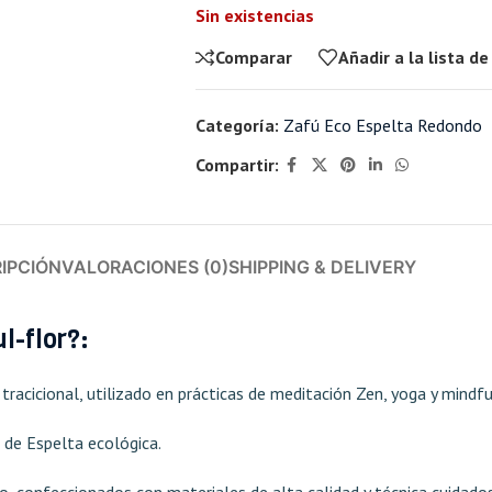
Sin existencias
Comparar
Añadir a la lista d
Categoría:
Zafú Eco Espelta Redondo
Compartir:
IPCIÓN
VALORACIONES (0)
SHIPPING & DELIVERY
l-flor?:
racicional, utilizado en prácticas de meditación Zen, yoga y mindfu
a de Espelta ecológica.
confeccionados con materiales de alta calidad y técnica cuidadosa,