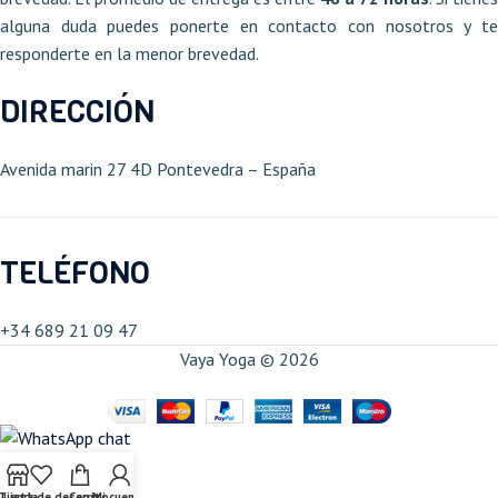
alguna duda puedes ponerte en contacto con nosotros y te
responderte en la menor brevedad.
DIRECCIÓN
Avenida marin 27 4D Pontevedra – España​
TELÉFONO
+34 689 21 09 47​
Vaya Yoga © 2026
Tienda
Lista de deseos
Carrito
Mi cuenta