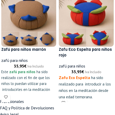
Zafú para niños marrón
Zafu Eco Espelta para niños
rojo
zafú para niños
35,95
€
zafú para niños
Iva Incluido
35,95
€
Este
zafú para niños
ha sido
Iva Incluido
Zafu Eco Espelta
ha sido
realizado con el fin de que los
niños lo puedan utilizar para
realizado para introducir a los
introducirles en la meditación
niños en la meditación desde
desde una edad temprana.
una edad temprana.
Profesionales
Confeccionado a mano y
FAQ y Política de Devoluciones
relleno de
Cáscara de Espelta
Aviso legal