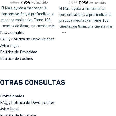
7,95
€
9,95
€
7,95
€
9,95
€
Iva Incluido
Iva Incluido
El Mala ayuda a mantener la
El Mala ayuda a mantener la
concentración y a profundizar la
concentración y a profundizar la
practica meditativa. Tiene 108,
practica meditativa. Tiene 108,
cuentas de 8mm, una cuenta más
cuentas de 8mm, una cuenta más
grande que se la conoce como
grande que se la conoce como
Profesionales
Gurú, de 72cm de largo y un
Gurú, de 72cm de largo y un
FAQ y Política de Devoluciones
cordón elástico, por lo que se
cordón elástico, por lo que se
Aviso legal
puede usar fácilmente como una
puede usar fácilmente como una
Política de Privacidad
pulsera o como collar.
pulsera o como collar.
Política de cookies
OTRAS CONSULTAS
Profesionales
FAQ y Política de Devoluciones
Aviso legal
Política de Privacidad