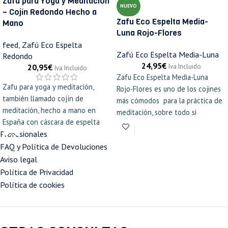
Zafu para Yoga y Meditación
NUEVO
– Cojín Redondo Hecho a
Zafu Eco Espelta Media-
Mano
Luna Rojo-Flores
feed
,
Zafú Eco Espelta
Zafú Eco Espelta Media-Luna
Redondo
24,95
€
Iva Incluido
20,95
€
Iva Incluido
Zafu Eco Espelta Media-Luna
Zafu para yoga y meditación,
Rojo-Flores es uno de los cojines
también llamado cojín de
más cómodos para la práctica de
meditación, hecho a mano en
meditación, sobre todo si
España con cáscara de espelta
practicas postura con piernas
ecológica. El cojín de yoga más
Profesionales
cruzadas.
tradicional para meditar cómodo:
FAQ y Política de Devoluciones
Hechos a mano con tela
eleva las caderas, alinea la
Aviso legal
resistente, doble cosido para
columna y alivia la presión en
Política de Privacidad
mayor resistencia y relleno de
rodillas y lumbar. Disponible en 8
Política de cookies
Cáscara de Espelta Ecológica para
colores. Asa para transportarlo.
evitar la proliferación de bichos.
Envío en 48-72h. Por solo 20,95€.