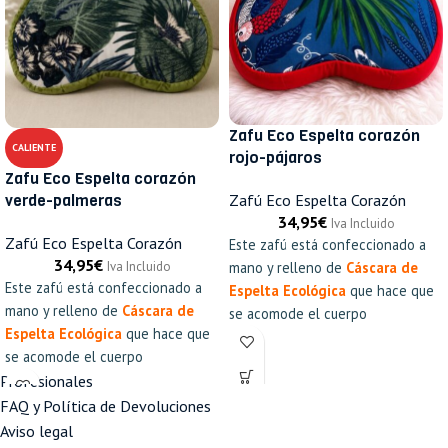
Zafu Eco Espelta corazón
CALIENTE
rojo-pájaros
Zafu Eco Espelta corazón
Zafú Eco Espelta Corazón
verde-palmeras
34,95
€
Iva Incluido
Zafú Eco Espelta Corazón
Este zafú está confeccionado a
34,95
€
mano y relleno de
Cáscara de
Iva Incluido
Este zafú está confeccionado a
Espelta Ecológica
que hace que
mano y relleno de
Cáscara de
se acomode el cuerpo
Espelta Ecológica
que hace que
mientras practicas meditación y
se acomode el cuerpo
que puedas aguantar más tiempo
mientras practicas meditación y
Profesionales
cómodo y relajado. También lo
que puedas aguantar más tiempo
puedes usar para sentaros en él,
FAQ y Política de Devoluciones
cómodo y relajado. También lo
mientras ves la tv o lees un libro.
Aviso legal