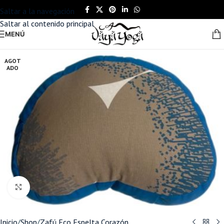
Saltar a la navegación
Saltar al contenido principal
MENÚ
AGOT
ADO
Haga clic para ampliar
Inicio
/
Shop
/
Zafú Eco Espelta Corazón