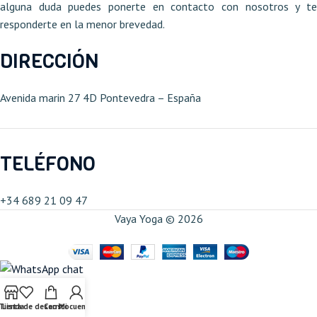
alguna duda puedes ponerte en contacto con nosotros y te
responderte en la menor brevedad.
DIRECCIÓN
Avenida marin 27 4D Pontevedra – España​
TELÉFONO
+34 689 21 09 47​
Vaya Yoga © 2026
Tienda
Lista de deseos
Carrito
Mi cuenta