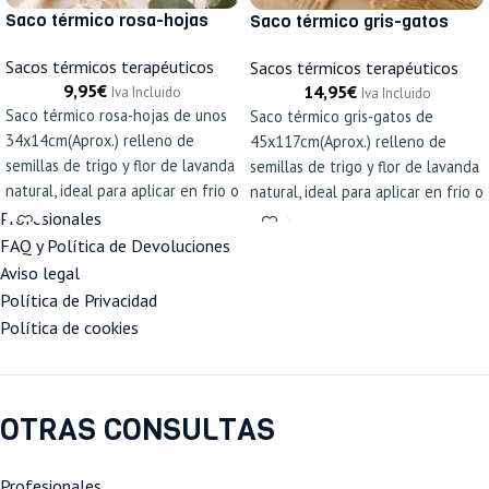
Saco térmico rosa-hojas
Saco térmico gris-gatos
Sacos térmicos terapéuticos
Sacos térmicos terapéuticos
9,95
€
14,95
€
Iva Incluido
Iva Incluido
Saco térmico rosa-hojas de unos
Saco térmico gris-gatos de
34x14cm(Aprox.) relleno de
45x117cm(Aprox.) relleno de
semillas de trigo y flor de lavanda
semillas de trigo y flor de lavanda
natural, ideal para aplicar en frio o
natural, ideal para aplicar en frio o
en calor, actuando
en calor, actuando
Profesionales
como analgésico y
como analgésico y
FAQ y Política de Devoluciones
antiinflamatorio natural.
antiinflamatorio natural.
Aviso legal
Política de Privacidad
Política de cookies
OTRAS CONSULTAS
Profesionales