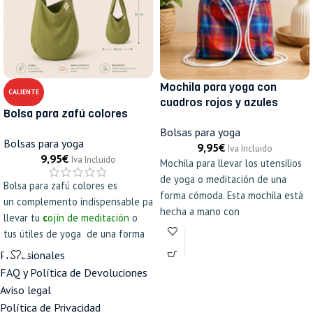
Mochila para yoga con
CALIENTE
cuadros rojos y azules
Bolsa para zafú colores
Bolsas para yoga
Bolsas para yoga
9,95
€
Iva Incluido
9,95
€
Iva Incluido
Mochila para llevar los utensilios
de yoga o meditación de una
Bolsa para zafú colores es
forma cómoda. Esta mochila está
un complemento indispensable para
hecha a mano con
llevar tu
c
ojín de meditación
o
tus útiles de yoga de una forma
cómoda y bonita, hechas a mano
Profesionales
con tela resistente
FAQ y Política de Devoluciones
Aviso legal
Política de Privacidad