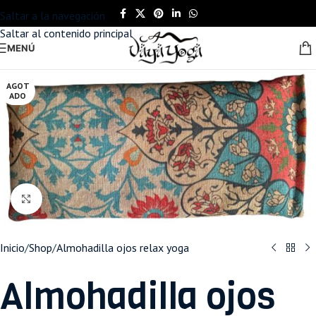
Saltar a la navegación
Saltar al contenido principal
MENÚ
AGOT
ADO
Haga clic para ampliar
Inicio
/
Shop
/
Almohadilla ojos relax yoga
Almohadilla ojos